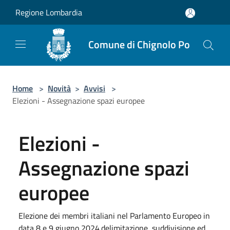
Salta al contenuto principale
Regione Lombardia
Comune di Chignolo Po
Home
>
Novità
>
Avvisi
>
Elezioni - Assegnazione spazi europee
Elezioni -
Assegnazione spazi
europee
Elezione dei membri italiani nel Parlamento Europeo in
data 8 e 9 giugno 2024.delimitazione, suddivisione ed