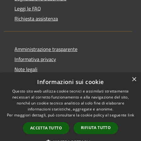
Leggi le FAQ
Richiesta assistenza
Amministrazione trasparente
Informativa privacy
Note legali
×
Dichiarazione di accessibilità
Informazioni sui cookie
Questo sito web utilizza cookie tecnici e assimilati strettamente
necessari al corretto funzionamento e alla navigazione del sito,
nonché un cookie tecnico analitico al solo fine di elaborare
informazioni statistiche, aggregate e anonime.
RSS
Copyright © 2026 • Comune di
Per maggiori dettagli, può consultare la cookie policy al seguente
link
Accessibilità
Chignolo Po • Powered by
Privacy
Municipium
Accesso
•
RIFIUTA TUTTO
ACCETTA TUTTO
Cookie
redazione