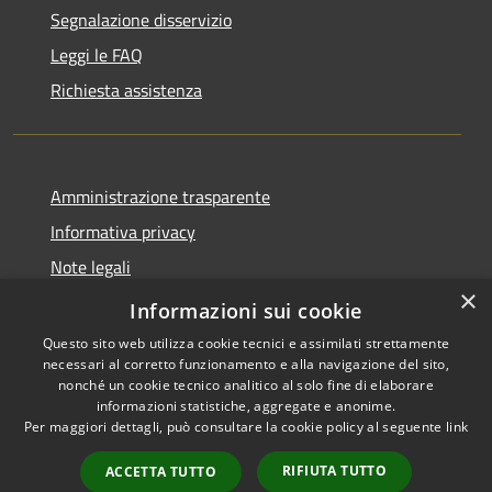
Segnalazione disservizio
Leggi le FAQ
Richiesta assistenza
Amministrazione trasparente
Informativa privacy
Note legali
×
Dichiarazione di accessibilità
Informazioni sui cookie
Questo sito web utilizza cookie tecnici e assimilati strettamente
necessari al corretto funzionamento e alla navigazione del sito,
nonché un cookie tecnico analitico al solo fine di elaborare
informazioni statistiche, aggregate e anonime.
RSS
Copyright © 2026 • Comune di
Per maggiori dettagli, può consultare la cookie policy al seguente
link
Accessibilità
Chignolo Po • Powered by
Privacy
Municipium
Accesso
•
RIFIUTA TUTTO
ACCETTA TUTTO
Cookie