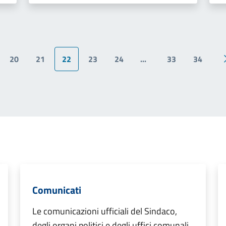
20
21
22
23
24
...
33
34
ina precedente
Comunicati
Le comunicazioni ufficiali del Sindaco,
degli organi politici e degli uffici comunali.