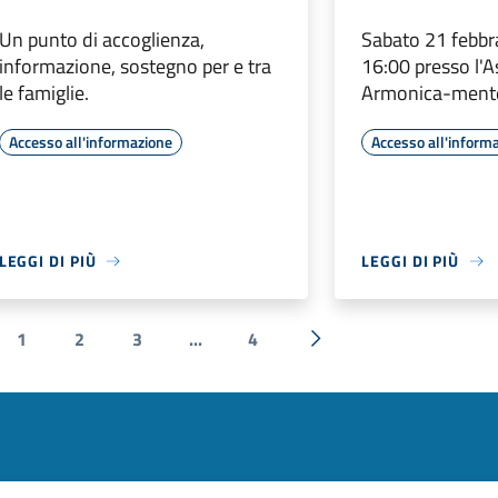
Un punto di accoglienza,
Sabato 21 febbra
informazione, sostegno per e tra
16:00 presso l'
le famiglie.
Armonica-ment
Accesso all'informazione
Accesso all'inform
LEGGI DI PIÙ
LEGGI DI PIÙ
1
2
3
...
4
a precedente
Successiva »