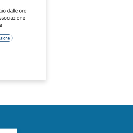
io dalle ore
Associazione
e
azione