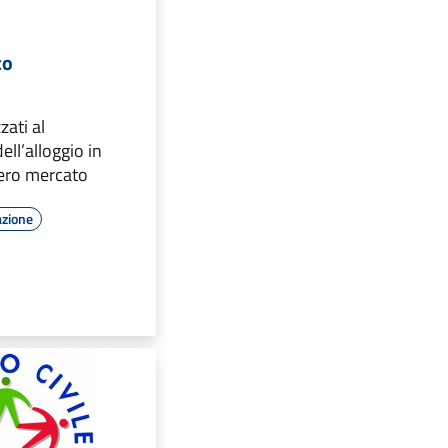
co
zati al
ll’alloggio in
bero mercato
azione