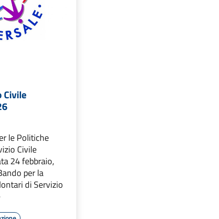
 Civile
26
r le Politiche
vizio Civile
ata 24 febbraio,
 Bando per la
ontari di Servizio
e
azione