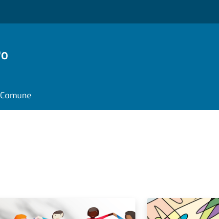
Po
il Comune