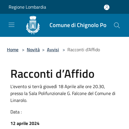
Salta al contenuto principale
Regione Lombardia
Comune di Chignolo Po
Home
>
Novità
>
Avvisi
>
Racconti d’Affido
Racconti d’Affido
L'evento si terrà giovedì 18 Aprile alle ore 20.30,
presso la Sala Polifunzionale G. Falcone del Comune di
Linarolo.
Data :
12 aprile 2024