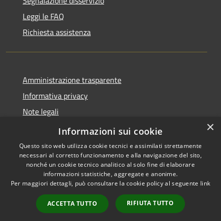
Segnalazione disservizio
Leggi le FAQ
Richiesta assistenza
Amministrazione trasparente
Informativa privacy
Note legali
×
Dichiarazione di accessibilità
Informazioni sui cookie
Questo sito web utilizza cookie tecnici e assimilati strettamente
necessari al corretto funzionamento e alla navigazione del sito,
nonché un cookie tecnico analitico al solo fine di elaborare
informazioni statistiche, aggregate e anonime.
RSS
Copyright © 2026 • Comune di
Per maggiori dettagli, può consultare la cookie policy al seguente
link
Accessibilità
Chignolo Po • Powered by
Privacy
Municipium
Accesso
•
RIFIUTA TUTTO
ACCETTA TUTTO
Cookie
redazione